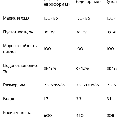
(одинарный)
(уто
евроформат)
Марка, кг/см3
150-175
150-175
150-1
Пустотность, %
38-39
38-39
39-4
Морозостойкость,
100
100
100
циклов
Водопоглощение,
ок 12%
ок 12%
ок 1
%
Размер, мм
250x85x65
250x120x65
250x
Вес,кг
1.7
2.3
3.1
Количество на
600
420
308