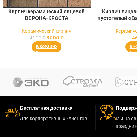
Кирпич керамический лицевой
Кирпич лицев
ВЕРОНА-КРОСТА
пустотелый «В
Керамический кирпич
Керамиче
37,00
₽
4
43,00
₽
В КОРЗИНУ
В К
Бесплатная доставка
Поддерж
Для корпоративных клиентов
Мы на св
праздник