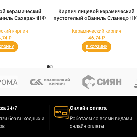
ой керамический
Кирпич лицевой керамический
аниль Сахара» 1НФ
пустотелый «Ваниль Сланец» 1Н
ский кирпич
Керамический кирпич
6,74
₽
46,74
₽
ОРЗИНУ
В КОРЗИНУ
ка 24/7
Онлайн оплата
язи без выходных и
Работаем со всеми видами
ов
онлайн оплаты