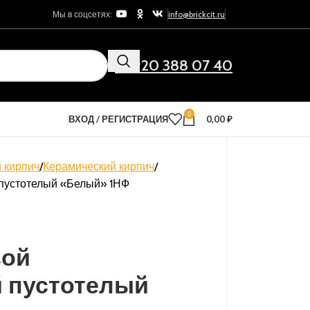
Мы в соцсетях:
info@brickcit.ru
+7 920 388 07 40
0
ВХОД / РЕГИСТРАЦИЯ
0,00
₽
 кирпич
Керамический кирпич
 пустотелый «Белый» 1НФ
вой
 пустотелый