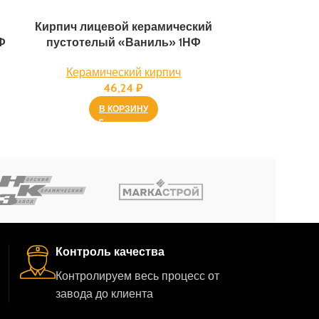
Кирпич лицевой керамический
Кирпич лиц
Ф
пустотелый «Ваниль» 1НФ
пустотелый 
Керамический кирпич
Керам
46,24
₽
В КОРЗИНУ
Контроль качества
Контролируем весь процесс от
завода до клиента