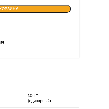
 КОРЗИНУ
ич
1.0НФ
(одинарный)