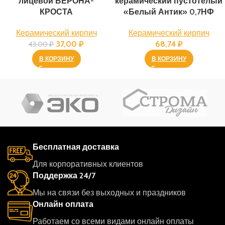
лицевой ВЕРОНА-
керамический пустотелый
КРОСТА
«Белый Антик» 0,7НФ
Керамический кирпич
Керамический кирпич
37,00
₽
68,74
₽
43,00
₽
В КОРЗИНУ
В КОРЗИНУ
Бесплатная доставка
Для корпоративных клиентов
Поддержка 24/7
Мы на связи без выходных и праздников
Онлайн оплата
Работаем со всеми видами онлайн оплаты