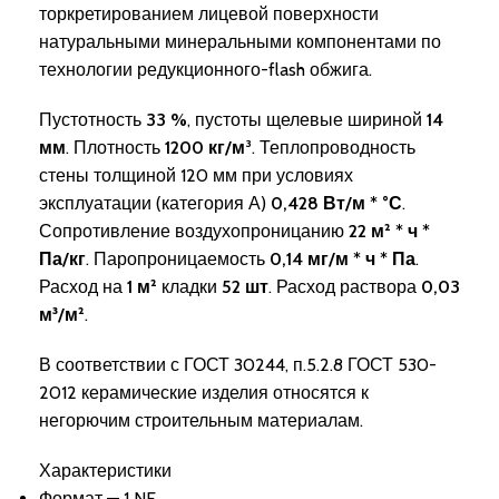
торкретированием лицевой поверхности
натуральными минеральными компонентами по
технологии редукционного-flash обжига.
Пустотность
33 %
, пустоты щелевые шириной
14
мм
. Плотность
1200 кг/м
³. Теплопроводность
стены толщиной 120 мм при условиях
эксплуатации (категория А)
0,428 Вт/м * °
С
.
Сопротивление воздухопроницанию
22 м²
* ч *
Па/кг
. Паропроницаемость
0,
14 мг/м * ч * Па
.
Расход на
1 м²
кладки
52 шт
. Расход раствора
0,03
м³/м²
.
В соответствии с ГОСТ 30244, п.5.2.8 ГОСТ 530-
2012 керамические изделия относятся к
негорючим строительным материалам.
Характеристики
Формат — 1 NF