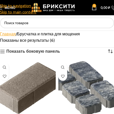
Skip to navigation
0
МЕНЮ
0,00
₽
Skip to main content
Главная
Брусчатка и плитка для мощения
Показаны все результаты (6)
Показать боковую панель